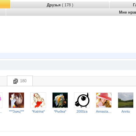
Друзья
( 178 )
Г
Мне нра
180
бимка***
***Заяц***
*Katrina*
*Рыбка*
2000za
Annastasiay
Anntu