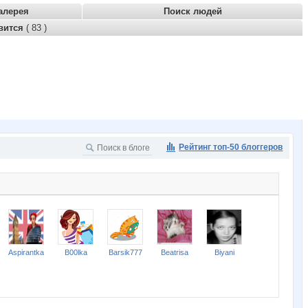
алерея
Поиск людей
вится
( 83 )
Рейтинг топ-50 блоггеров
Aspirantka
B00lka
Barsik777
Beatrisa
Biyani