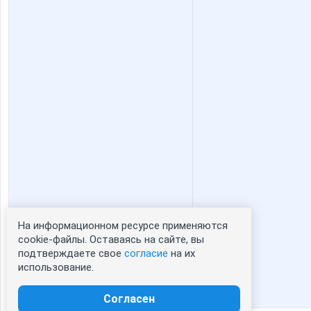
la-Belle
lala787
natali1891
nataliy
stauri
unm
стилистика
теперь я пр
На информационном ресурсе применяются
Статистика портрета:
cookie-файлы. Оставаясь на сайте, вы
Ириска*
Иришка
подтверждаете свое
согласие
на их
сейчас просматривают портрет - 0
использование.
зарегистрированные пользователи
посетившие портрет за 7 дней - 1
Согласен