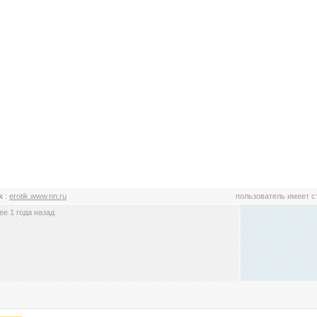
ik
:
erotik.www.nn.ru
пользователь имеет 
е 1 года назад