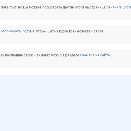
k@
Charmed Lady
DOSA
Dream86
Elena1403
Gonta
HOLLY de LUX
 пока пуст, но Вы можете посмотреть другие блоги на странице
рейтинга блог
Lolochka)
Lusien
M*A*S*I*M*A*R
MACKOTT
MaRinaN
Mara-M
е
блог Робота Форума
, чтобы быть в курсе всех новостей сайта.
HappyDay
PELIKAN
PlanToyS
Princess Valkyrie
Pugovk@
Purr
Purr!!
ть последние записи в блогах можно в разделе
события на сайте
.
Treant
Viki28
Yuly@shk@ru
ZLATTO
Zabiyaka
ZdravPunkt
5
docpantera
elen76
evgenica
galser
granatka3
jdanovets