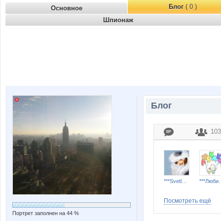
Блог
( 0 )
Основное
Шпионаж
Блог
103
***Svetlana***
***Лю
Посмотреть ещё
Портрет заполнен на 44 %