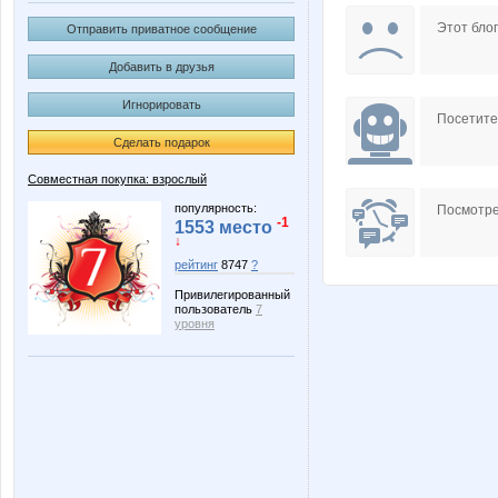
BlonMi
Carolin
Этот блог
Отправить приватное сообщение
Добавить в друзья
Игнорировать
KotoPes
Lenuik
Посетит
Сделать подарок
Совместная покупка: взрослый
Olgs
One
популярность:
Посмотре
-1
1553 место
↓
рейтинг
8747
?
Привилегированный
T@maris
Taisiya
пользователь
7
уровня
barvinok
basik9